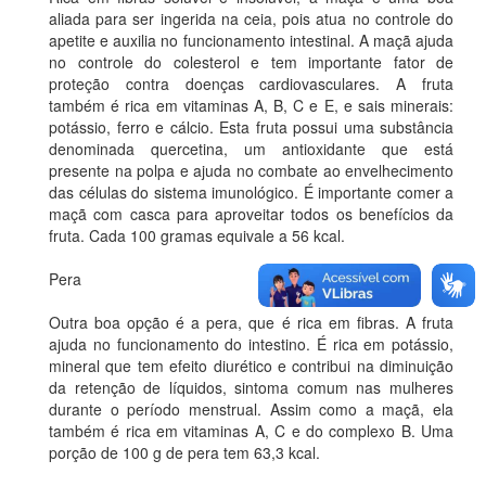
aliada para ser ingerida na ceia, pois atua no controle do
apetite e auxilia no funcionamento intestinal. A maçã ajuda
no controle do colesterol e tem importante fator de
proteção contra doenças cardiovasculares. A fruta
também é rica em vitaminas A, B, C e E, e sais minerais:
potássio, ferro e cálcio. Esta fruta possui uma substância
denominada quercetina, um antioxidante que está
presente na polpa e ajuda no combate ao envelhecimento
das células do sistema imunológico. É importante comer a
maçã com casca para aproveitar todos os benefícios da
fruta. Cada 100 gramas equivale a 56 kcal.
Pera
Outra boa opção é a pera, que é rica em fibras. A fruta
ajuda no funcionamento do intestino. É rica em potássio,
mineral que tem efeito diurético e contribui na diminuição
da retenção de líquidos, sintoma comum nas mulheres
durante o período menstrual. Assim como a maçã, ela
também é rica em vitaminas A, C e do complexo B. Uma
porção de 100 g de pera tem 63,3 kcal.