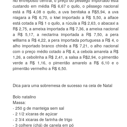
No entreposto central, o preço do pêssego importado está
custando em média R$ 6,67 o quilo, o pêssego nacional
está a R$ 4,08 o quilo, a uva benitaka a R$5,94, a uva
niagara a R$ 6,70, o kiwi importado a R$ 5,50, a alface
está cotada a R$ 1 o quilo, a rúcula a R$ 2,63, o abacaxi a
R$ 2,75, a ameixa importada a R$ 7,36, a ameixa nacional
a R$ 5,17, a nectarina importada a R$ 7,50, a pera
williams a R$ 4,22, a pera importada portuguesa a R$ 4, o
alho importado branco chinês a R$ 7,21, o alho nacional
com o preço médio cotado a R$ 4, a cebola amarela a R$
1,26, a cebolinha a R$ 2,41, a salsa a R$2,94, o pimentão
verde a R$ 1,16, o pimentão amarelo a R$ 6,10 e o
pimentão vermelho a R$ 6,50.
Dica para uma sobremesa de sucesso na ceia de Natal
Bolo natalino
Massa:
- 250 g de manteiga sem sal
- 2 1/2 xícaras de açúcar
- 2 3/4 xicaras de farinha de trigo
- 3 colhere (chá) de canela em pó