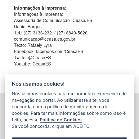
Informações à Imprensa:
Informações à Imprensa:
Assessoria de Comunicação- Ceasa/ES
Daniel Borges
Tel.: (27) 3136-2321/ (27) 8849-5626
comunicacao@ceasa.es.gov.br
Texto: Rafaely Lyra
Facebook: facebook.com/CeasaES
Twitter:@CeasaES
Youtube: CeasaES
Nós usamos cookies!
Nós usamos cookies para melhorar sua experiência de
navegação no portal. Ao utilizar este site, você
CENTRAIS DE ABASTECIMENTO DO ESPÍRITO SANTO
concorda com a política de monitoramento de
S.A. (CEASA-ES)
cookies. Para ter mais informações sobre como isso é
Avenida Mario Gurgel, nº 5468 - Vila Capixaba
feito, acesse
Política de Cookies
.
CEP: 29148906 - Cariacica / ES
Se você concorda, clique em ACEITO.
Tel.: 27 3336-1603
E-mail:
ceasa@ceasa.es.gov.br