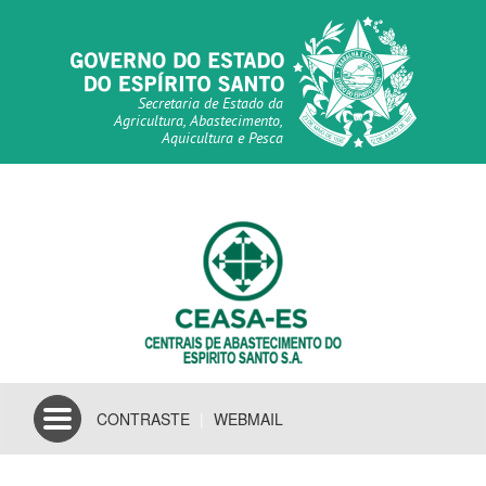
Secretaria de Estado da
Agricultura, Abastecimento,
Aquicultura e Pesca
Toggle
CONTRASTE
|
WEBMAIL
navigation