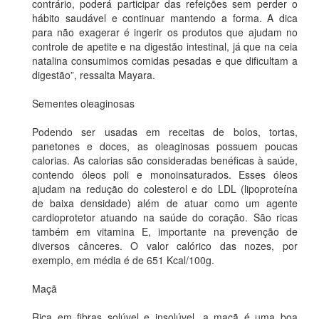
contrário, poderá participar das refeições sem perder o
hábito saudável e continuar mantendo a forma. A dica
para não exagerar é ingerir os produtos que ajudam no
controle de apetite e na digestão intestinal, já que na ceia
natalina consumimos comidas pesadas e que dificultam a
digestão”, ressalta Mayara.
Sementes oleaginosas
Podendo ser usadas em receitas de bolos, tortas,
panetones e doces, as oleaginosas possuem poucas
calorias. As calorias são consideradas benéficas à saúde,
contendo óleos poli e monoinsaturados. Esses óleos
ajudam na redução do colesterol e do LDL (lipoproteína
de baixa densidade) além de atuar como um agente
cardioprotetor atuando na saúde do coração. São ricas
também em vitamina E, importante na prevenção de
diversos cânceres. O valor calórico das nozes, por
exemplo, em média é de 651 Kcal/100g.
Maçã
Rica em fibras solúvel e insolúvel, a maçã é uma boa