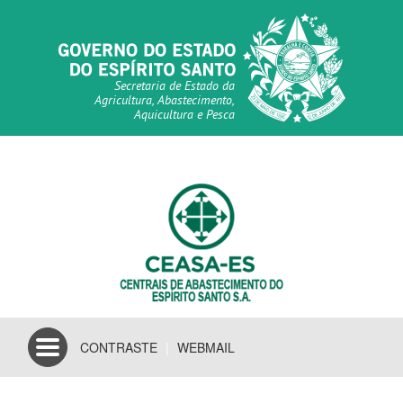
Secretaria de Estado da
Agricultura, Abastecimento,
Aquicultura e Pesca
Toggle
CONTRASTE
|
WEBMAIL
navigation