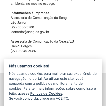
ambiental no mesmo espaço.
Informações à Imprensa:
Assessoria de Comunicação da Seag
Léo Júnior
(27) 3636-3700
leonardo@seag.es.gov.br
Assessoria de Comunicação da Ceasa/ES
Daniel Borges
(27) 98849-5626
Nós usamos cookies!
Nós usamos cookies para melhorar sua experiência de
navegação no portal. Ao utilizar este site, você
CENTRAIS DE ABASTECIMENTO DO ESPÍRITO SANTO
concorda com a política de monitoramento de
S.A. (CEASA-ES)
cookies. Para ter mais informações sobre como isso é
Avenida Mario Gurgel, nº 5468 - Vila Capixaba
feito, acesse
Política de Cookies
.
CEP: 29148906 - Cariacica / ES
Se você concorda, clique em ACEITO.
Tel.: 27 3336-1603
E-mail:
ceasa@ceasa.es.gov.br