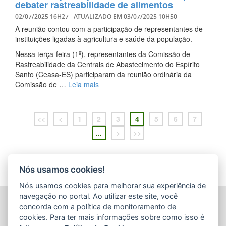
debater rastreabilidade de alimentos
02/07/2025 16H27
- ATUALIZADO EM
03/07/2025 10H50
A reunião contou com a participação de representantes de
instituições ligadas à agricultura e saúde da população.
Nessa terça-feira (1º), representantes da Comissão de
Rastreabilidade da Centrais de Abastecimento do Espírito
Santo (Ceasa-ES) participaram da reunião ordinária da
Comissão de …
Leia mais
<<
<
1
2
3
4
5
6
7
...
>
>>
Nós usamos cookies!
Nós usamos cookies para melhorar sua experiência de
navegação no portal. Ao utilizar este site, você
CENTRAIS DE ABASTECIMENTO DO ESPÍRITO SANTO
concorda com a política de monitoramento de
S.A. (CEASA-ES)
cookies. Para ter mais informações sobre como isso é
Avenida Mario Gurgel, nº 5468 - Vila Capixaba