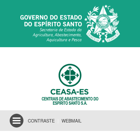
Secretaria de Estado da
Agricultura, Abastecimento,
Aquicultura e Pesca
Toggle
CONTRASTE
|
WEBMAIL
navigation