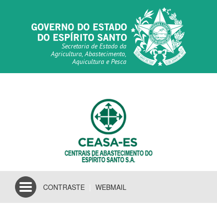
Secretaria de Estado da
Agricultura, Abastecimento,
Aquicultura e Pesca
Toggle
CONTRASTE
|
WEBMAIL
navigation