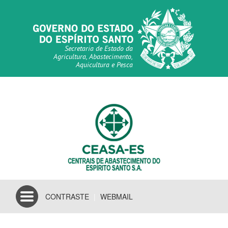
Secretaria de Estado da
Agricultura, Abastecimento,
Aquicultura e Pesca
Toggle
CONTRASTE
|
WEBMAIL
navigation