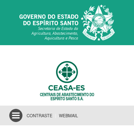
Secretaria de Estado da
Agricultura, Abastecimento,
Aquicultura e Pesca
Toggle
CONTRASTE
|
WEBMAIL
navigation