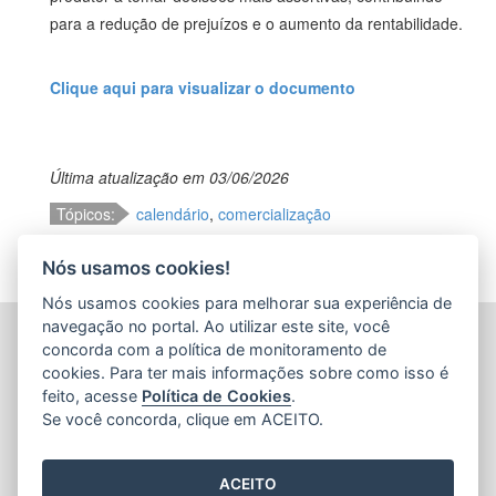
para a redução de prejuízos e o aumento da rentabilidade.
Clique aqui para visualizar o documento
Última atualização em 03/06/2026
Tópicos:
calendário
,
comercialização
Nós usamos cookies!
Nós usamos cookies para melhorar sua experiência de
navegação no portal. Ao utilizar este site, você
CENTRAIS DE ABASTECIMENTO DO ESPÍRITO SANTO
concorda com a política de monitoramento de
S.A. (CEASA-ES)
cookies. Para ter mais informações sobre como isso é
Avenida Mario Gurgel, nº 5468 - Vila Capixaba
feito, acesse
Política de Cookies
.
CEP: 29148906 - Cariacica / ES
Se você concorda, clique em ACEITO.
Tel.: 27 3336-1603
E-mail:
ceasa@ceasa.es.gov.br
ACEITO