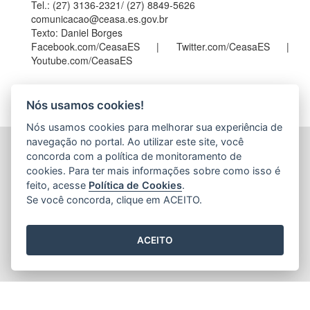
Tel.: (27) 3136-2321/ (27) 8849-5626
comunicacao@ceasa.es.gov.br
Texto: Daniel Borges
Facebook.com/CeasaES | Twitter.com/CeasaES |
Youtube.com/CeasaES
Nós usamos cookies!
Nós usamos cookies para melhorar sua experiência de
navegação no portal. Ao utilizar este site, você
CENTRAIS DE ABASTECIMENTO DO ESPÍRITO SANTO
concorda com a política de monitoramento de
S.A. (CEASA-ES)
cookies. Para ter mais informações sobre como isso é
Avenida Mario Gurgel, nº 5468 - Vila Capixaba
feito, acesse
Política de Cookies
.
CEP: 29148906 - Cariacica / ES
Se você concorda, clique em ACEITO.
Tel.: 27 3336-1603
E-mail:
ceasa@ceasa.es.gov.br
ACEITO
2015
- 2026
/ Desenvolvido pelo
PRODEST
utilizando o software
livre
Orchard