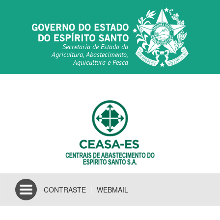
Secretaria de Estado da
Agricultura, Abastecimento,
Aquicultura e Pesca
Toggle
CONTRASTE
|
WEBMAIL
navigation