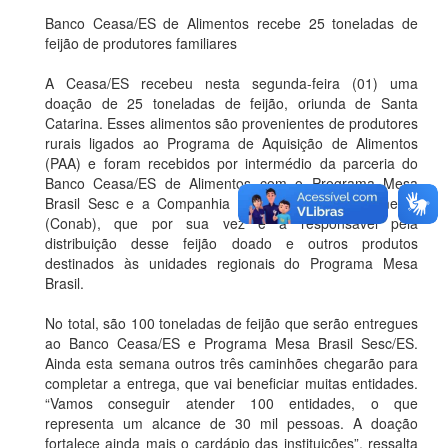
Banco Ceasa/ES de Alimentos recebe 25 toneladas de
feijão de produtores familiares
A Ceasa/ES recebeu nesta segunda-feira (01) uma
doação de 25 toneladas de feijão, oriunda de Santa
Catarina. Esses alimentos são provenientes de produtores
rurais ligados ao Programa de Aquisição de Alimentos
(PAA) e foram recebidos por intermédio da parceria do
Banco Ceasa/ES de Alimentos com o Programa Mesa
Brasil Sesc e a Companhia Nacional de Abastecimento
(Conab), que por sua vez é a responsável pela
distribuição desse feijão doado e outros produtos
destinados às unidades regionais do Programa Mesa
Brasil.
No total, são 100 toneladas de feijão que serão entregues
ao Banco Ceasa/ES e Programa Mesa Brasil Sesc/ES.
Ainda esta semana outros três caminhões chegarão para
completar a entrega, que vai beneficiar muitas entidades.
“Vamos conseguir atender 100 entidades, o que
representa um alcance de 30 mil pessoas. A doação
fortalece ainda mais o cardápio das instituições”, ressalta