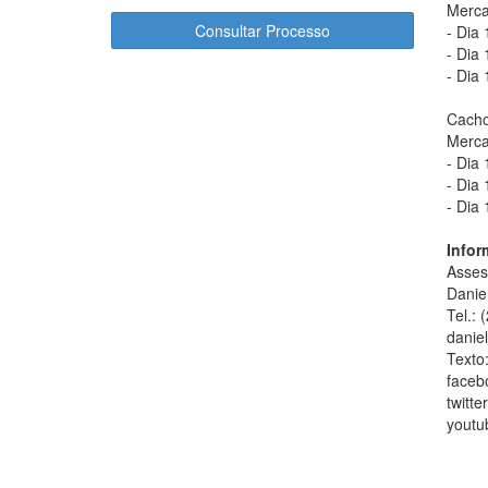
Merca
Consultar Processo
- Dia
- Dia 
- Dia 
Cacho
Merca
- Dia
- Dia 
- Dia 
Infor
Asses
Danie
Tel.:
danie
Texto
faceb
twitt
youtu