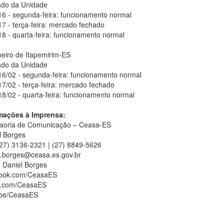
do da Unidade
 16 - segunda-feira: funcionamento normal
17 - terça-feira: mercado fechado
18 - quarta-feira: funcionamento normal
eiro de Itapemirim-ES
do da Unidade
 16/02 - segunda-feira: funcionamento normal
17/02 - terça-feira: mercado fechado
18/02 - quarta-feira: funcionamento normal
mações à Imprensa:
soria de Comunicação – Ceasa-ES
l Borges
 (27) 3136-2321 | (27) 8849-5626
l.borges@ceasa.es.gov.br
: Daniel Borges
ook.com/CeasaES
er.com/CeasaES
be/CeasaES