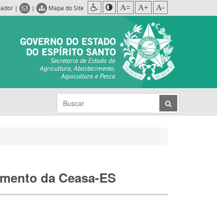
A=
A+
A-
rador
|
|
Mapa do Site
Secretaria de Estado da
Agricultura, Abastecimento,
Aquicultura e Pesca
namento da Ceasa-ES