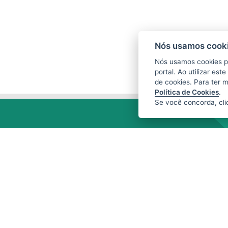
Nós usamos cooki
Nós usamos cookies p
portal. Ao utilizar es
de cookies. Para ter 
Política de Cookies
.
Se você concorda, cl
CENTRAIS DE ABASTECIMENTO DO
ESPÍRITO SANTO S.A. (CEASA-ES)
Avenida Mario Gurgel, nº 5468 - Vila
Capixaba
CEP: 29148906 - Cariacica / ES
Tel.: 27 3336-1603
E-mail:
ceasa@ceasa.es.gov.br