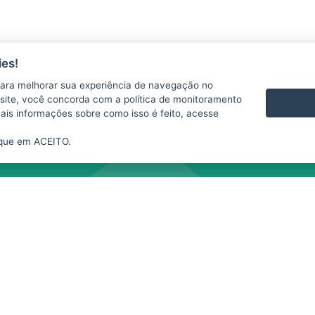
es!
ara melhorar sua experiência de navegação no
te site, você concorda com a política de monitoramento
mais informações sobre como isso é feito, acesse
ique em ACEITO.
2015
- 2026
/ Desenvolvido pelo
PRODEST
utilizando o software livre
Orchard