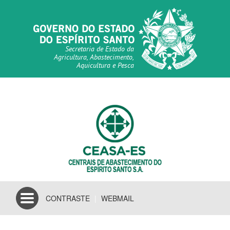
Secretaria de Estado da
Agricultura, Abastecimento,
Aquicultura e Pesca
Toggle
CONTRASTE
|
WEBMAIL
navigation