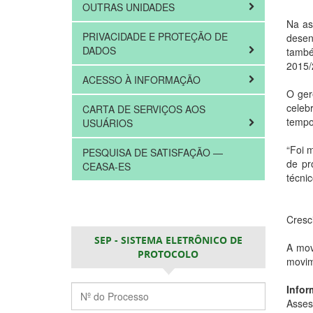
OUTRAS UNIDADES
Na as
PRIVACIDADE E PROTEÇÃO DE
desen
DADOS
també
2015/
ACESSO À INFORMAÇÃO
O ger
celeb
CARTA DE SERVIÇOS AOS
tempo
USUÁRIOS
“Foi 
PESQUISA DE SATISFAÇÃO —
de pr
CEASA-ES
técni
Cresc
SEP - SISTEMA ELETRÔNICO DE
A mov
PROTOCOLO
movim
Infor
Asses