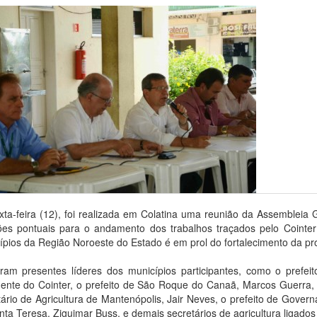
xta-feira (12), foi realizada em Colatina uma reunião da Assembleia
ões pontuais para o andamento dos trabalhos traçados pelo Cointer 
ípios da Região Noroeste do Estado é em prol do fortalecimento da prod
eram presentes líderes dos municípios participantes, como o prefe
dente do Cointer, o prefeito de São Roque do Canaã, Marcos Guerra, o
tário de Agricultura de Mantenópolis, Jair Neves, o prefeito de Govern
nta Teresa, Ziguimar Buss, e demais secretários de agricultura ligados