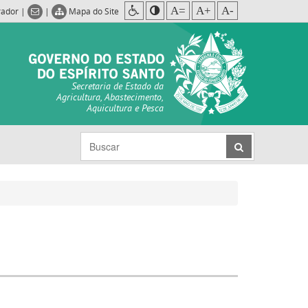
A=
A+
A-
rador
|
|
Mapa do Site
Secretaria de Estado da
Agricultura, Abastecimento,
Aquicultura e Pesca