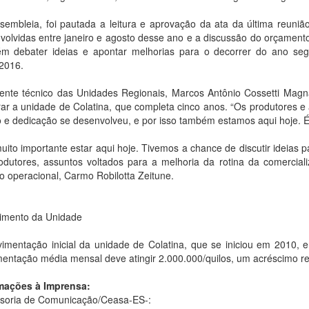
sembleia, foi pautada a leitura e aprovação da ata da última reuni
volvidas entre janeiro e agosto desse ano e a discussão do orçamen
m debater ideias e apontar melhorias para o decorrer do ano seg
2016.
ente técnico das Unidades Regionais, Marcos Antônio Cossetti Magna
rar a unidade de Colatina, que completa cinco anos. “Os produtores e
 e dedicação se desenvolveu, e por isso também estamos aqui hoje. É 
muito importante estar aqui hoje. Tivemos a chance de discutir ideia
odutores, assuntos voltados para a melhoria da rotina da comercial
co operacional, Carmo Robilotta Zeitune.
imento da Unidade
imentação inicial da unidade de Colatina, que se iniciou em 2010, 
entação média mensal deve atingir 2.000.000/quilos, um acréscimo re
mações à Imprensa:
soria de Comunicação/Ceasa-ES-: