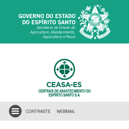
Secretaria de Estado da
Agricultura, Abastecimento,
Aquicultura e Pesca
Toggle
CONTRASTE
|
WEBMAIL
navigation