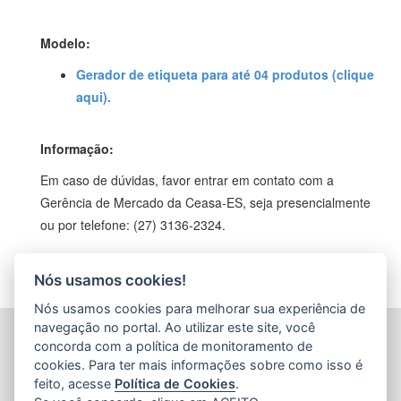
Modelo:
Gerador de etiqueta para até 04 produtos (clique
aqui).
Informação:
Em caso de dúvidas, favor entrar em contato com a
Gerência de Mercado da Ceasa-ES, seja presencialmente
ou por telefone: (27) 3136-2324.
Nós usamos cookies!
Nós usamos cookies para melhorar sua experiência de
navegação no portal. Ao utilizar este site, você
CENTRAIS DE ABASTECIMENTO DO ESPÍRITO SANTO
concorda com a política de monitoramento de
S.A. (CEASA-ES)
cookies. Para ter mais informações sobre como isso é
Avenida Mario Gurgel, nº 5468 - Vila Capixaba
feito, acesse
Política de Cookies
.
CEP: 29148906 - Cariacica / ES