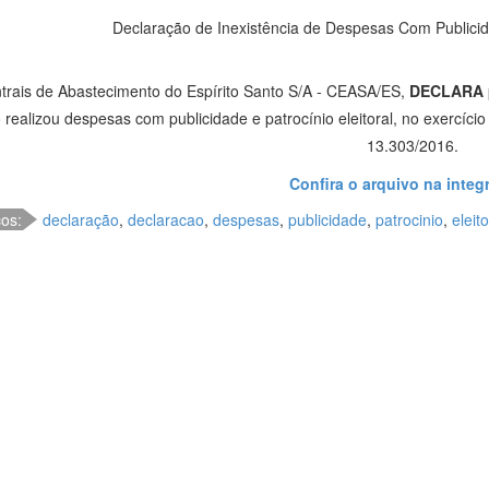
Declaração de Inexistência de Despesas Com Publicida
trais de Abastecimento do Espírito Santo S/A - CEASA/ES,
DECLARA
 realizou despesas com publicidade e patrocínio eleitoral, no exercício
13.303/2016.
Confira o arquivo na integ
cos:
declaração
,
declaracao
,
despesas
,
publicidade
,
patrocinio
,
eleito