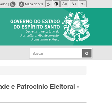
A=
A+
A-
rador
|
|
Mapa do Site
Secretaria de Estado da
Agricultura, Abastecimento,
Aquicultura e Pesca
e e Patrocínio Eleitoral -