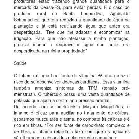
produtores estão trazendo grande quantidade para o
mercado da Ceasa/ES, para evitar perdas. É o caso do
produtor rural de Santa Leopoldina, Aguinaldo
Schumacher, que tem reduzido a quantidade de água na
plantação e já está reutilizando água que antes era
desperdiçada. “Tive que me adaptar e economizar na
irrigação. Para que não afetasse a minha plantação,
precisei mudar e reaproveitar água que antes era
desperdiçada na minha propriedade”
Saúde
O Inhame é uma boa fonte de vitamina B6 que reduz o
risco de se desenvolver doenças cardíacas. Essa vitamina
também ameniza sintomas da TPM (tensão pré-
menstrual). O tubérculo possui uma vasta quantidade de
potássio que ajuda a controlar a pressão arterial.
De acordo com a nutricionista Mayara Magalhães, o
inhame é eficaz para auxiliar no tratamento de cólicas,
espasmos musculares e asma, no combate às cãibras e é
rico em fibras. “Por ser fonte de carboidrato complexo e
de fibra, o inhame retarda a taxa com que os açúcares
são liberados e absorvidos pela corrente sanguínea.