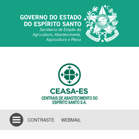
Secretaria de Estado da
Agricultura, Abastecimento,
Aquicultura e Pesca
Toggle
CONTRASTE
|
WEBMAIL
navigation