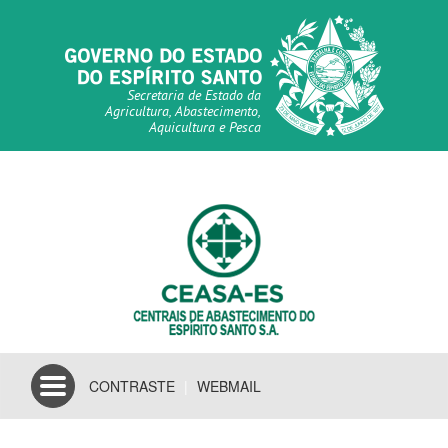
Secretaria de Estado da
Agricultura, Abastecimento,
Aquicultura e Pesca
Toggle
CONTRASTE
|
WEBMAIL
navigation