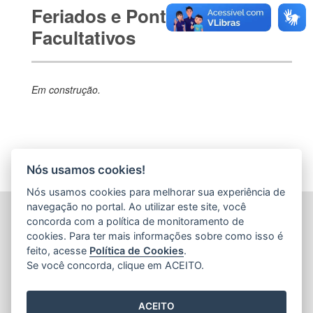
Feriados e Pontos
Facultativos
Em construção.
Nós usamos cookies!
Nós usamos cookies para melhorar sua experiência de
navegação no portal. Ao utilizar este site, você
CENTRAIS DE ABASTECIMENTO DO ESPÍRITO SANTO
concorda com a política de monitoramento de
S.A. (CEASA-ES)
cookies. Para ter mais informações sobre como isso é
Avenida Mario Gurgel, nº 5468 - Vila Capixaba
feito, acesse
Política de Cookies
.
CEP: 29148906 - Cariacica / ES
Se você concorda, clique em ACEITO.
Tel.: 27 3336-1603
E-mail:
ceasa@ceasa.es.gov.br
ACEITO