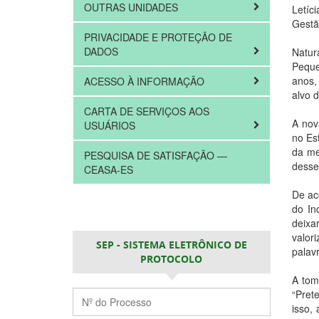
OUTRAS UNIDADES
Letíc
Gestã
PRIVACIDADE E PROTEÇÃO DE
DADOS
Natur
Peque
anos,
ACESSO À INFORMAÇÃO
alvo d
CARTA DE SERVIÇOS AOS
A nov
USUÁRIOS
no Est
da me
PESQUISA DE SATISFAÇÃO —
desse
CEASA-ES
De ac
do In
deixa
valor
SEP - SISTEMA ELETRÔNICO DE
palav
PROTOCOLO
A tom
“Prete
isso,