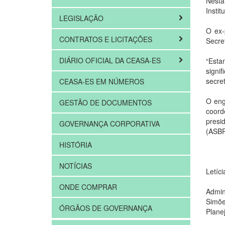
Nesta
Insti
LEGISLAÇÃO
O ex-
CONTRATOS E LICITAÇÕES
Secret
DIÁRIO OFICIAL DA CEASA-ES
“Esta
signi
secret
CEASA-ES EM NÚMEROS
O eng
GESTÃO DE DOCUMENTOS
coord
presi
GOVERNANÇA CORPORATIVA
(ASB
HISTÓRIA
NOTÍCIAS
Letíc
ONDE COMPRAR
Admin
Simõe
ÓRGÃOS DE GOVERNANÇA
Plane