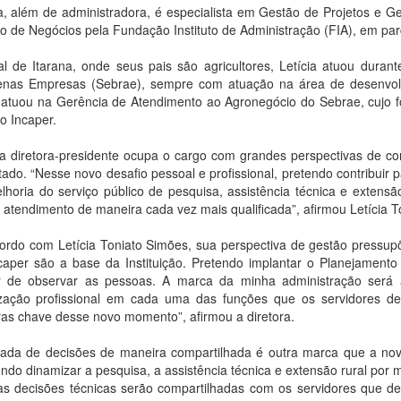
ia, além de administradora, é especialista em Gestão de Projetos e
o de Negócios pela Fundação Instituto de Administração (FIA), em pa
al de Itarana, onde seus pais são agricultores, Letícia atuou duran
nas Empresas (Sebrae), sempre com atuação na área de desenvolvi
 atuou na Gerência de Atendimento ao Agronegócio do Sebrae, cujo foc
o Incaper.
a diretora-presidente ocupa o cargo com grandes perspectivas de cont
ado. “Nesse novo desafio pessoal e profissional, pretendo contribuir 
lhoria do serviço público de pesquisa, assistência técnica e extensã
 atendimento de maneira cada vez mais qualificada”, afirmou Letícia T
ordo com Letícia Toniato Simões, sua perspectiva de gestão pressupõ
caper são a base da Instituição. Pretendo implantar o Planejamento
r de observar as pessoas. A marca da minha administração será
ização profissional em cada uma das funções que os servidores d
ras chave desse novo momento”, afirmou a diretora.
ada de decisões de maneira compartilhada é outra marca que a nova
ndo dinamizar a pesquisa, a assistência técnica e extensão rural por me
 as decisões técnicas serão compartilhadas com os servidores que 