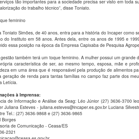
serviços tão importantes para a sociedade precisa ser visto em toda s
lorização do trabalho técnico”, disse Toniato.
que feminino
ia Toniato Simões, de 40 anos, entra para a história do Incaper como 
ão do Instituto em 58 anos. Antes dela, entre os anos de 1995 e 1999
ido essa posição na época da Empresa Capixaba de Pesquisa Agrope
 gestão também terá um toque feminino. A mulher possui um grande d
própria característica de ser, ao mesmo tempo, esposa, mãe e profi
adeza em uma área que é responsável pela produção de alimentos para 
a geração de renda para tantas famílias no campo faz parte dos meu
za Letícia.
mações à Imprensa:
cia de Informação e Análise da Seag: Léo Júnior (27) 3636-3700 l
r Juliana Esteves - juliana.esteves@incaper.es.gov.br Luciana Silvest
stre Tel.: (27) 3636-9868 e (27) 3636-9865
l Borges
soria de Comunicação - Ceasa/ES
36-2321
icacao@ceasa.es.gov.br