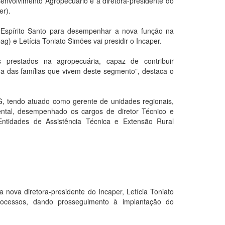
envolvimento Agropecuário e a diretora-presidente do
er).
Espírito Santo para desempenhar a nova função na
g) e Letícia Toniato Simões vai presidir o Incaper.
 prestados na agropecuária, capaz de contribuir
da das famílias que vivem deste segmento”, destaca o
, tendo atuado como gerente de unidades regionais,
ntal, desempenhado os cargos de diretor Técnico e
ntidades de Assistência Técnica e Extensão Rural
 nova diretora-presidente do Incaper, Letícia Toniato
ocessos, dando prosseguimento à implantação do