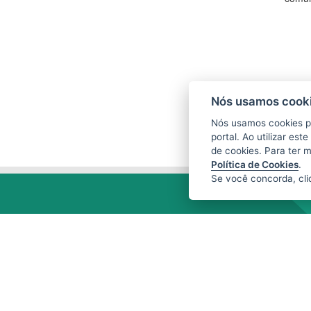
Nós usamos cooki
Nós usamos cookies p
portal. Ao utilizar es
de cookies. Para ter 
Política de Cookies
.
Se você concorda, cl
CENTRAIS DE ABASTECIMENTO DO
ESPÍRITO SANTO S.A. (CEASA-ES)
Avenida Mario Gurgel, nº 5468 - Vila
Capixaba
CEP: 29148906 - Cariacica / ES
Tel.: 27 3336-1603