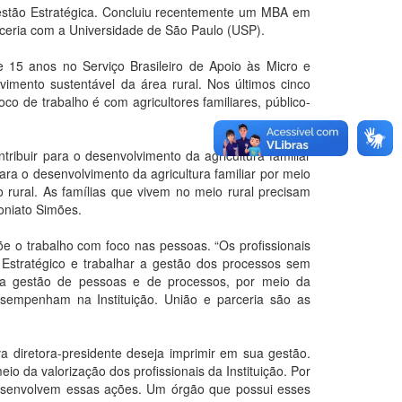
 Gestão Estratégica. Concluiu recentemente um MBA em
rceria com a Universidade de São Paulo (USP).
te 15 anos no Serviço Brasileiro de Apoio às Micro e
mento sustentável da área rural. Nos últimos cinco
o de trabalho é com agricultores familiares, público-
ribuir para o desenvolvimento da agricultura familiar
para o desenvolvimento da agricultura familiar por meio
o rural. As famílias que vivem no meio rural precisam
oniato Simões.
e o trabalho com foco nas pessoas. “Os profissionais
 Estratégico e trabalhar a gestão dos processos sem
 a gestão de pessoas e de processos, por meio da
esempenham na Instituição. União e parceria são as
 diretora-presidente deseja imprimir em sua gestão.
io da valorização dos profissionais da Instituição. Por
desenvolvem essas ações. Um órgão que possui esses