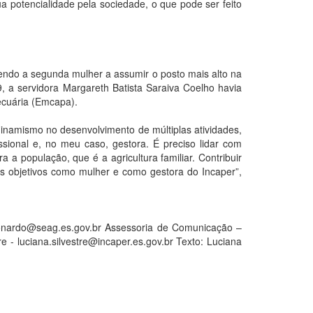
ua potencialidade pela sociedade, o que pode ser feito
sendo a segunda mulher a assumir o posto mais alto na
, a servidora Margareth Batista Saraiva Coelho havia
cuária (Emcapa).
inamismo no desenvolvimento de múltiplas atividades,
ssional e, no meu caso, gestora. É preciso lidar com
a população, que é a agricultura familiar. Contribuir
s objetivos como mulher e como gestora do Incaper”,
eonardo@seag.es.gov.br Assessoria de Comunicação –
re - luciana.silvestre@incaper.es.gov.br Texto: Luciana