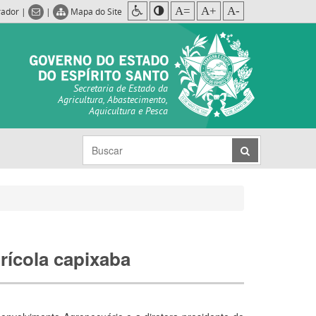
A=
A+
A-
rador
|
|
Mapa do Site
Secretaria de Estado da
Agricultura, Abastecimento,
Aquicultura e Pesca
rícola capixaba