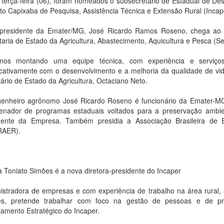
 terça-feira (06), foram nomeados o subsecretário de Estadual de Des
tuto Capixaba de Pesquisa, Assistência Técnica e Extensão Rural (Incap
presidente da Emater/MG, José Ricardo Ramos Roseno, chega ao 
aria de Estado da Agricultura, Abastecimento, Aquicultura e Pesca (Sea
mos montando uma equipe técnica, com experiência e serviços
ficativamente com o desenvolvimento e a melhoria da qualidade de vi
ário de Estado da Agricultura, Octaciano Neto.
enheiro agrônomo José Ricardo Roseno é funcionário da Emater-MG
enador de programas estaduais voltados para a preservação ambie
dente da Empresa. Também presidia a Associação Brasileira de E
RAER).
ia Toniato Simões é a nova diretora-presidente do Incaper
istradora de empresas e com experiência de trabalho na área rural, a
s, pretende trabalhar com foco na gestão de pessoas e de pr
jamento Estratégico do Incaper.