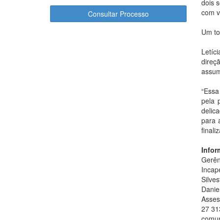
dois 
com va
Consultar Processo
Um to
Letíc
direç
assum
“Essa
pela 
delic
para 
finali
Infor
Gerên
Incape
Silve
Danie
Asses
27 31
comun