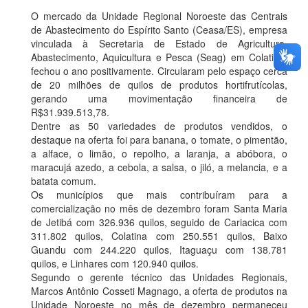
O mercado da Unidade Regional Noroeste das Centrais
de Abastecimento do Espírito Santo (Ceasa/ES), empresa
vinculada à Secretaria de Estado de Agricultura,
Abastecimento, Aquicultura e Pesca (Seag) em Colatina,
fechou o ano positivamente. Circularam pelo espaço cerca
de 20 milhões de quilos de produtos hortifrutícolas,
gerando uma movimentação financeira de
R$31.939.513,78.
Dentre as 50 variedades de produtos vendidos, o
destaque na oferta foi para banana, o tomate, o pimentão,
a alface, o limão, o repolho, a laranja, a abóbora, o
maracujá azedo, a cebola, a salsa, o jiló, a melancia, e a
batata comum.
Os municípios que mais contribuíram para a
comercialização no mês de dezembro foram Santa Maria
de Jetibá com 326.936 quilos, seguido de Cariacica com
311.802 quilos, Colatina com 250.551 quilos, Baixo
Guandu com 244.220 quilos, Itaguaçu com 138.781
quilos, e Linhares com 120.940 quilos.
Segundo o gerente técnico das Unidades Regionais,
Marcos Antônio Cosseti Magnago, a oferta de produtos na
Unidade Noroeste no mês de dezembro permaneceu