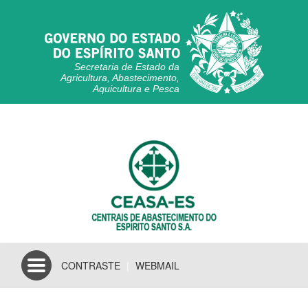
Secretaria de Estado da
Agricultura, Abastecimento,
Aquicultura e Pesca
Toggle
CONTRASTE
|
WEBMAIL
navigation