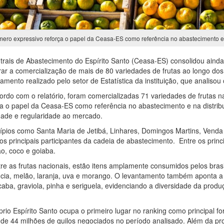
ero expressivo reforça o papel da Ceasa-ES como referência no abastecimento e n
trais de Abastecimento do Espírito Santo (Ceasa-ES) consolidou ainda m
trar a comercialização de mais de 80 variedades de frutas ao longo d
amento realizado pelo setor de Estatística da instituição, que analiso
ordo com o relatório, foram comercializadas 71 variedades de frutas 
ça o papel da Ceasa-ES como referência no abastecimento e na distribu
dade e regularidade ao mercado.
ípios como Santa Maria de Jetibá, Linhares, Domingos Martins, Venda
os principais participantes da cadeia de abastecimento. Entre os prin
, coco e goiaba.
tre as frutas nacionais, estão itens amplamente consumidos pelos bra
cia, melão, laranja, uva e morango. O levantamento também aponta a 
caba, graviola, pinha e seriguela, evidenciando a diversidade da produç
prio Espírito Santo
ocupa o
primeiro lugar no ranking como principal f
 de 44 milhões de quilos negociados no período analisado. Além da pro