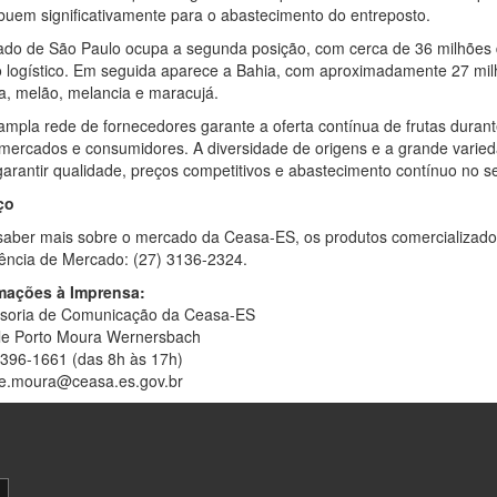
ibuem significativamente para o abastecimento do entreposto.
ado de São Paulo ocupa a segunda posição, com cerca de 36 milhões
o logístico. Em seguida aparece a Bahia, com aproximadamente 27 mil
, melão, melancia e maracujá.
ampla rede de fornecedores garante a oferta contínua de frutas durant
mercados e consumidores. A diversidade de origens e a grande varieda
arantir qualidade, preços competitivos e abastecimento contínuo no set
ço
saber mais sobre o mercado da Ceasa-ES, os produtos comercializado
ência de Mercado: (27) 3136-2324.
mações à Imprensa:
soria de Comunicação da Ceasa-ES
le Porto Moura Wernersbach
3396-1661 (das 8h às 17h)
le.moura@ceasa.es.gov.br