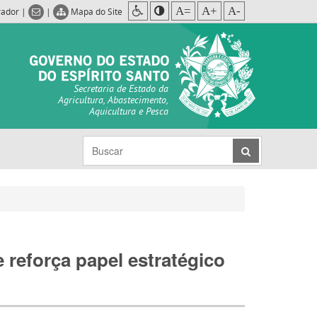
A=
A+
A-
rador
|
|
Mapa do Site
Secretaria de Estado da
Agricultura, Abastecimento,
Aquicultura e Pesca
 reforça papel estratégico