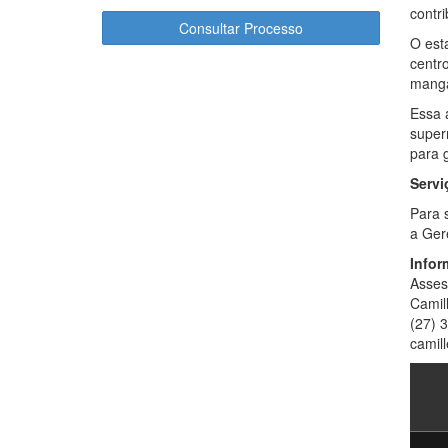
contr
Consultar Processo
O est
centr
manga
Essa 
super
para g
Servi
Para 
a Ger
Infor
Asses
Camil
(27) 
camil