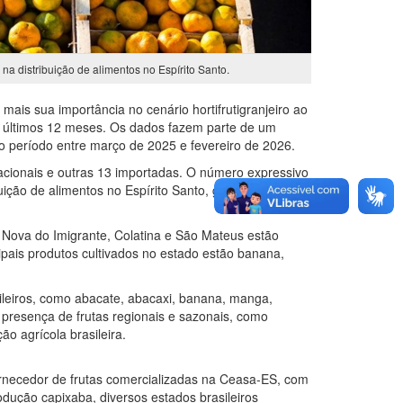
a distribuição de alimentos no Espírito Santo.
ais sua importância no cenário hortifrutigranjeiro ao
os últimos 12 meses. Os dados fazem parte de um
u o período entre março de 2025 e fevereiro de 2026.
nacionais e outras 13 importadas. O número expressivo
ição de alimentos no Espírito Santo, garantindo
 Nova do Imigrante, Colatina e São Mateus estão
cipais produtos cultivados no estado estão banana,
sileiros, como abacate, abacaxi, banana, manga,
presença de frutas regionais e sazonais, como
ão agrícola brasileira.
ornecedor de frutas comercializadas na Ceasa-ES, com
dução capixaba, diversos estados brasileiros