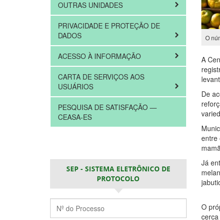
OUTRAS UNIDADES
PRIVACIDADE E PROTEÇÃO DE
DADOS
O núm
ACESSO À INFORMAÇÃO
A Cen
regis
CARTA DE SERVIÇOS AOS
levant
USUÁRIOS
De ac
refor
PESQUISA DE SATISFAÇÃO —
varie
CEASA-ES
Munic
entre 
mamão
Já en
SEP - SISTEMA ELETRÔNICO DE
melan
PROTOCOLO
jabuti
O pró
cerca