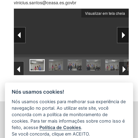
vinicius.santos@ceasa.es.govbr
Visualizar em tela cheia
Nós usamos cookies!
Nós usamos cookies para melhorar sua experiência de
navegação no portal. Ao utilizar este site, você
CENTRAIS DE ABASTECIMENTO DO ESPÍRITO SANTO
concorda com a política de monitoramento de
S.A. (CEASA-ES)
cookies. Para ter mais informações sobre como isso é
Avenida Mario Gurgel, nº 5468 - Vila Capixaba
feito, acesse
Política de Cookies
.
CEP: 29148906 - Cariacica / ES
Se você concorda, clique em ACEITO.
Tel.: 27 3336-1603