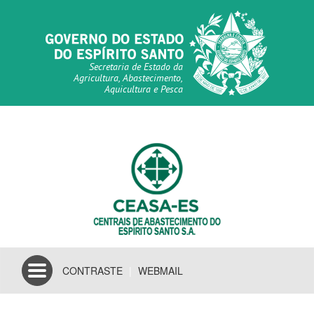
Secretaria de Estado da
Agricultura, Abastecimento,
Aquicultura e Pesca
Toggle
CONTRASTE
|
WEBMAIL
navigation