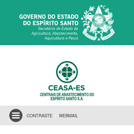
Secretaria de Estado da
Agricultura, Abastecimento,
Aquicultura e Pesca
Toggle
CONTRASTE
|
WEBMAIL
navigation