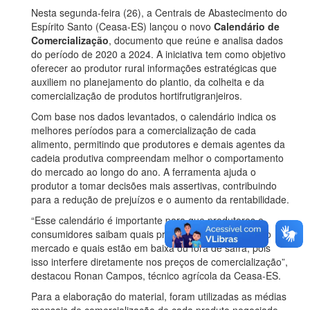
Nesta segunda-feira (26), a Centrais de Abastecimento do
Espírito Santo (Ceasa-ES) lançou o novo
Calendário de
Comercialização
, documento que reúne e analisa dados
do período de 2020 a 2024. A iniciativa tem como objetivo
oferecer ao produtor rural informações estratégicas que
auxiliem no planejamento do plantio, da colheita e da
comercialização de produtos hortifrutigranjeiros.
Com base nos dados levantados, o calendário indica os
melhores períodos para a comercialização de cada
alimento, permitindo que produtores e demais agentes da
cadeia produtiva compreendam melhor o comportamento
do mercado ao longo do ano. A ferramenta ajuda o
produtor a tomar decisões mais assertivas, contribuindo
para a redução de prejuízos e o aumento da rentabilidade.
“Esse calendário é importante para que produtores e
consumidores saibam quais produtos estão em alta no
mercado e quais estão em baixa ou fora de safra, pois
isso interfere diretamente nos preços de comercialização”,
destacou Ronan Campos, técnico agrícola da Ceasa-ES.
Para a elaboração do material, foram utilizadas as médias
mensais de comercialização de cada produto negociado