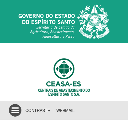
Secretaria de Estado da
Agricultura, Abastecimento,
Aquicultura e Pesca
Toggle
CONTRASTE
|
WEBMAIL
navigation