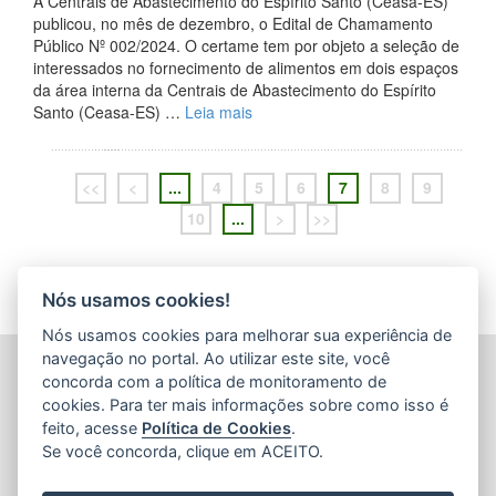
A Centrais de Abastecimento do Espírito Santo (Ceasa-ES)
publicou, no mês de dezembro, o Edital de Chamamento
Público Nº 002/2024. O certame tem por objeto a seleção de
interessados no fornecimento de alimentos em dois espaços
da área interna da Centrais de Abastecimento do Espírito
Santo (Ceasa-ES) …
Leia mais
<<
<
...
4
5
6
7
8
9
10
...
>
>>
Nós usamos cookies!
Nós usamos cookies para melhorar sua experiência de
navegação no portal. Ao utilizar este site, você
CENTRAIS DE ABASTECIMENTO DO ESPÍRITO SANTO
concorda com a política de monitoramento de
S.A. (CEASA-ES)
cookies. Para ter mais informações sobre como isso é
Avenida Mario Gurgel, nº 5468 - Vila Capixaba
feito, acesse
Política de Cookies
.
CEP: 29148906 - Cariacica / ES
Se você concorda, clique em ACEITO.
Tel.: 27 3336-1603
E-mail:
ceasa@ceasa.es.gov.br